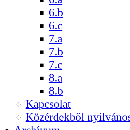
6.b
6.c
7.a
7.b
7.c
8.a
8.b
Kapcsolat
Közérdekből nyilváno
Archívum