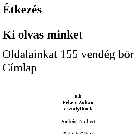
Étkezés
Ki olvas minket
Oldalainkat 155 vendég bö
Címlap
8.b
Fekete Zoltán
osztályfőnök
Andrási Norbert
Balogh Gábor