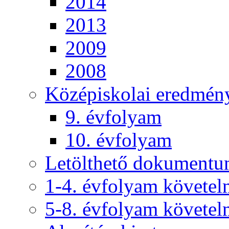
2014
2013
2009
2008
Középiskolai eredmén
9. évfolyam
10. évfolyam
Letölthető dokument
1-4. évfolyam követe
5-8. évfolyam követe