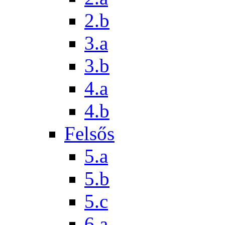
2.b
3.a
3.b
4.a
4.b
Felsős
5.a
5.b
5.c
6.a