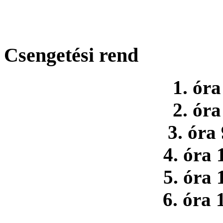
Csengetési rend
1. óra
2. óra
3. óra
4. óra 
5. óra 
6. óra 