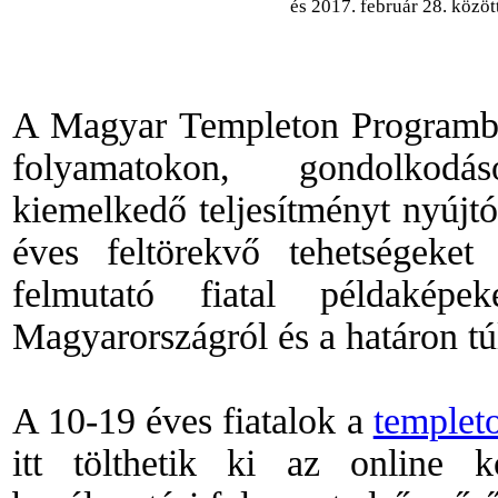
és 2017. február 28. közöt
A Magyar Templeton Programban
folyamatokon, gondolkodás
kiemelkedő teljesítményt nyújtó
éves feltörekvő tehetségeke
felmutató fiatal példakép
Magyarországról és a határon túl
A 10-19 éves fiatalok a
templet
itt tölthetik ki az online 