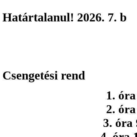
Határtalanul! 2026. 7. b
Csengetési rend
1. óra
2. óra
3. óra
4. óra 