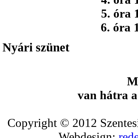
5. óra 
6. óra 
Nyári szünet
M
van hátra a
Copyright © 2012 Szentesi
Webdesign:
red