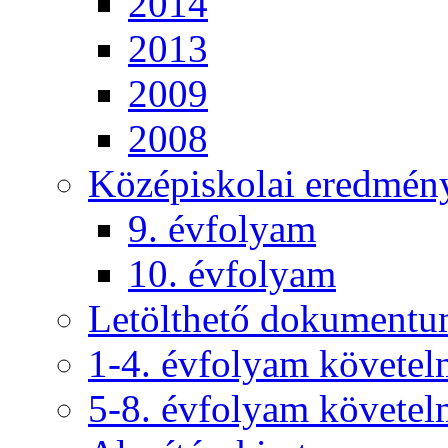
2014
2013
2009
2008
Középiskolai eredmén
9. évfolyam
10. évfolyam
Letölthető dokument
1-4. évfolyam követe
5-8. évfolyam követe