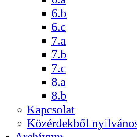
6.b
6.c
7.a
7.b
7.c
8.a
8.b
Kapcsolat
Közérdekből nyilváno
Archívum