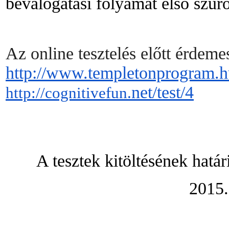
beválogatási folyamat első szűrő
Az online tesztelés előtt érdeme
http://www.templetonprogram.
h
net/test/4
http://cognitivefun.
A tesztek kitöltésének hatá
2015.