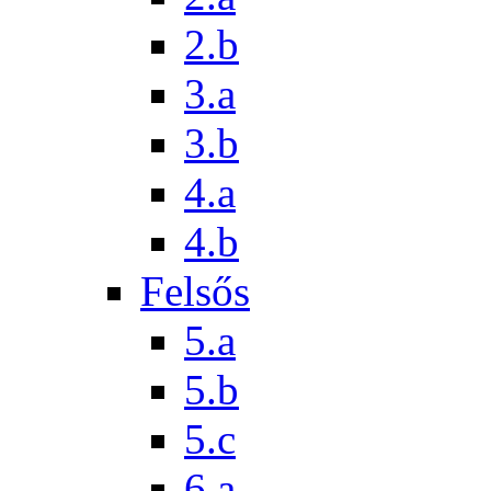
2.b
3.a
3.b
4.a
4.b
Felsős
5.a
5.b
5.c
6.a