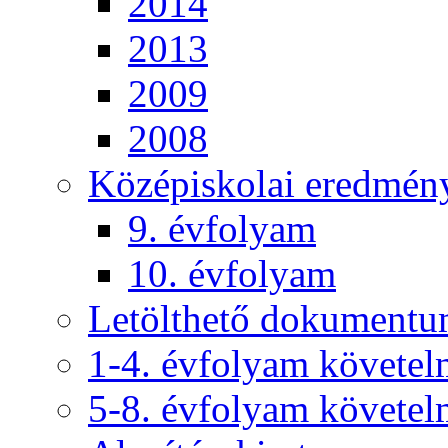
2014
2013
2009
2008
Középiskolai eredmén
9. évfolyam
10. évfolyam
Letölthető dokument
1-4. évfolyam követe
5-8. évfolyam követe