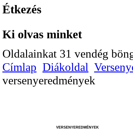
Étkezés
Ki olvas minket
Oldalainkat 31 vendég böng
Címlap
Diákoldal
Verseny
versenyeredmények
VERSENYEREDMÉNYEK