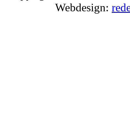
Webdesign:
red