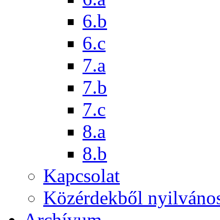
6.b
6.c
7.a
7.b
7.c
8.a
8.b
Kapcsolat
Közérdekből nyilváno
Archívum