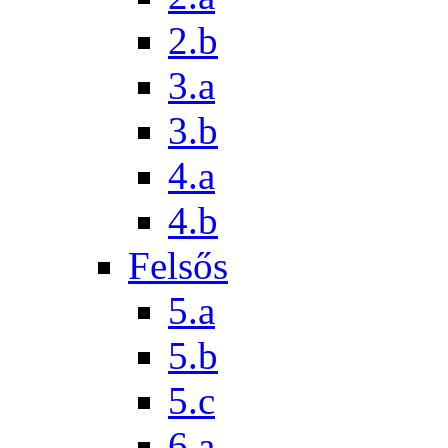
2.b
3.a
3.b
4.a
4.b
Felsős
5.a
5.b
5.c
6.a