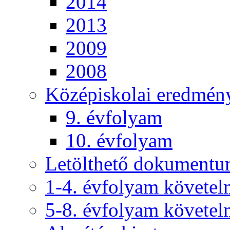
2014
2013
2009
2008
Középiskolai eredmén
9. évfolyam
10. évfolyam
Letölthető dokument
1-4. évfolyam követe
5-8. évfolyam követe