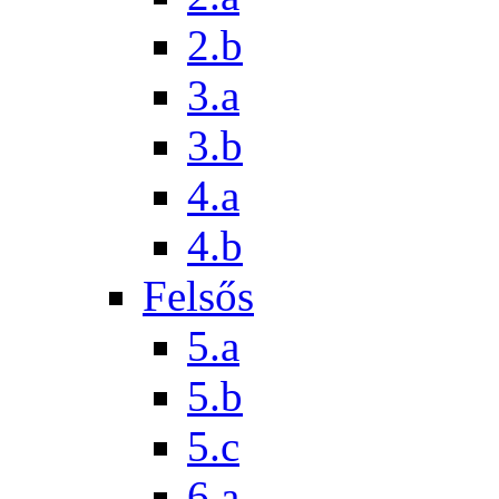
2.b
3.a
3.b
4.a
4.b
Felsős
5.a
5.b
5.c
6.a