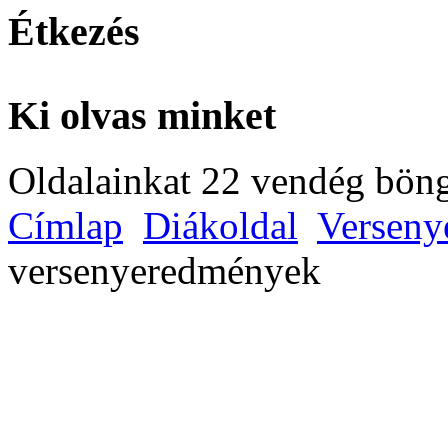
Étkezés
Ki olvas minket
Oldalainkat 22 vendég böng
Címlap
Diákoldal
Verseny
versenyeredmények