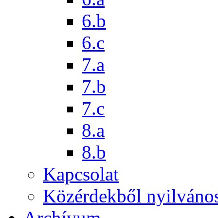
6.b
6.c
7.a
7.b
7.c
8.a
8.b
Kapcsolat
Közérdekből nyilváno
Archívum