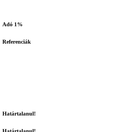
Adó 1%
Referenciák
Határtalanul!
Határtalanul!