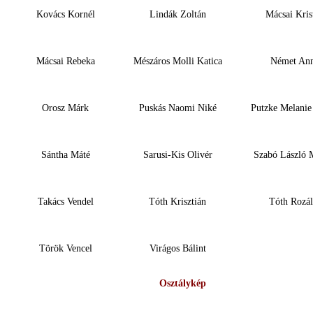
Kovács Kornél
Lindák Zoltán
Mácsai Kris
Mácsai Rebeka
Mészáros Molli Katica
Német An
Orosz Márk
Puskás Naomi Niké
Putzke Melanie
Sántha Máté
Sarusi-Kis Olivér
Szabó László 
Takács Vendel
Tóth Krisztián
Tóth Rozál
Török Vencel
Virágos Bálint
Osztálykép