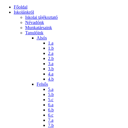
Főoldal
Iskolánkról
Iskolai tájékoztató
Névadónk
Munkatársaink
Tanulóink
Alsós
1.a
1.b
2.a
2.b
3.a
3.b
4.a
4.b
Felsős
5.a
5.b
5.c
6.a
6.b
6.c
7.a
7.b