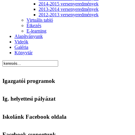
2014-2015 versenyeredmények
2013-2014 versenyeredmények
2012-2013 versenyeredmények
Virtuális tabló
Étkezés
E-learning
Alapítványunk
Videók
Galéria
Könyvtár
Igazgatói programok
Ig. helyettesi pályázat
Iskolánk Facebook oldala
Facebook csoportunk