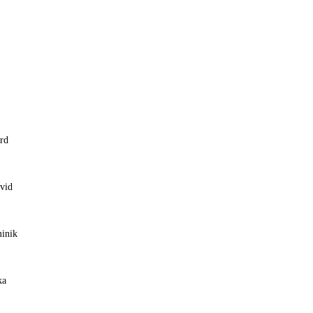
rd
vid
inik
ka