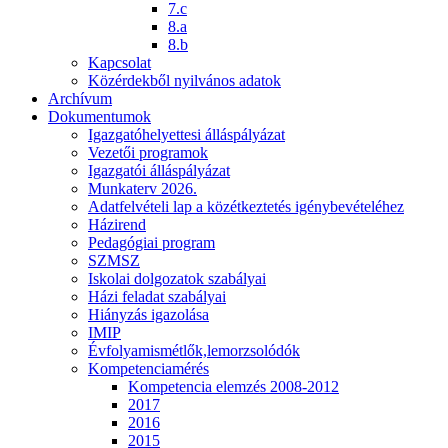
7.c
8.a
8.b
Kapcsolat
Közérdekből nyilvános adatok
Archívum
Dokumentumok
Igazgatóhelyettesi álláspályázat
Vezetői programok
Igazgatói álláspályázat
Munkaterv 2026.
Adatfelvételi lap a közétkeztetés igénybevételéhez
Házirend
Pedagógiai program
SZMSZ
Iskolai dolgozatok szabályai
Házi feladat szabályai
Hiányzás igazolása
IMIP
Évfolyamismétlők,lemorzsolódók
Kompetenciamérés
Kompetencia elemzés 2008-2012
2017
2016
2015