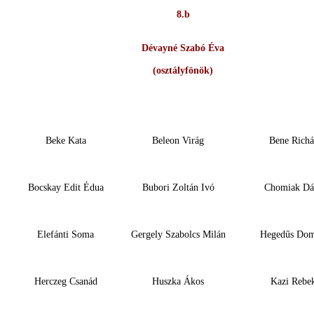
8.b
Dévayné Szabó Éva
(osztályfönök)
Beke Kata
Beleon Virág
Bene Richá
Bocskay Edit Édua
Bubori Zoltán Ivó
Chomiak Dá
Elefánti Soma
Gergely Szabolcs Milán
Hegedűs Dom
Herczeg Csanád
Huszka Ákos
Kazi Rebe