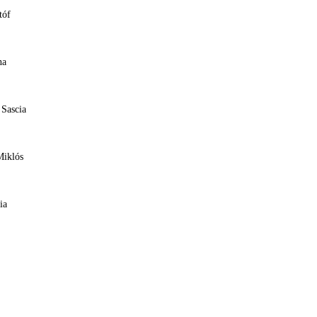
tóf
na
 Sascia
Miklós
ia