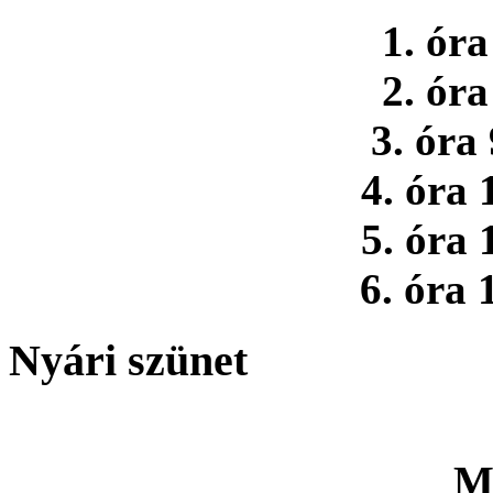
1. óra
2. óra
3. óra
4. óra 
5. óra 
6. óra 
Nyári szünet
M