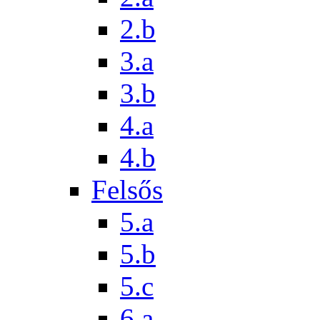
2.b
3.a
3.b
4.a
4.b
Felsős
5.a
5.b
5.c
6.a