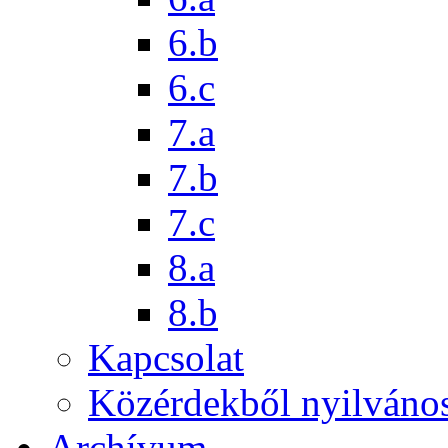
6.b
6.c
7.a
7.b
7.c
8.a
8.b
Kapcsolat
Közérdekből nyilváno
Archívum