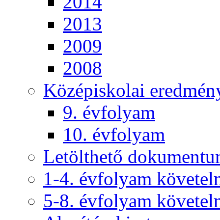
2014
2013
2009
2008
Középiskolai eredmén
9. évfolyam
10. évfolyam
Letölthető dokument
1-4. évfolyam követe
5-8. évfolyam követe