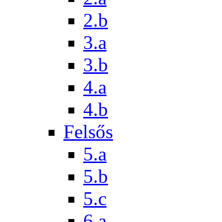
2.b
3.a
3.b
4.a
4.b
Felsős
5.a
5.b
5.c
6.a