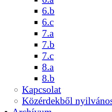
6.b
6.c
7.a
7.b
7.c
8.a
8.b
Kapcsolat
Közérdekből nyilváno
Archívum