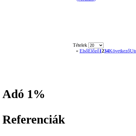
Tételek
«
Első
Előző
1
2
3
4
Következő
Ut
Adó 1%
Referenciák