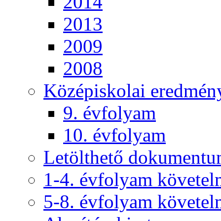
2014
2013
2009
2008
Középiskolai eredmén
9. évfolyam
10. évfolyam
Letölthető dokument
1-4. évfolyam követe
5-8. évfolyam követe