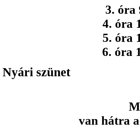
3. óra
4. óra 
5. óra 
6. óra 
Nyári szünet
M
van hátra a