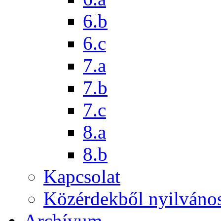
6.b
6.c
7.a
7.b
7.c
8.a
8.b
Kapcsolat
Közérdekből nyilváno
Archívum