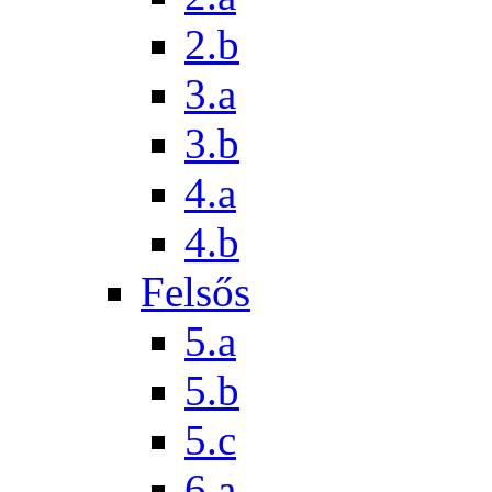
2.b
3.a
3.b
4.a
4.b
Felsős
5.a
5.b
5.c
6.a