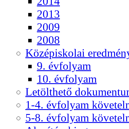
2014
2013
2009
2008
Középiskolai eredmén
9. évfolyam
10. évfolyam
Letölthető dokument
1-4. évfolyam követe
5-8. évfolyam követe