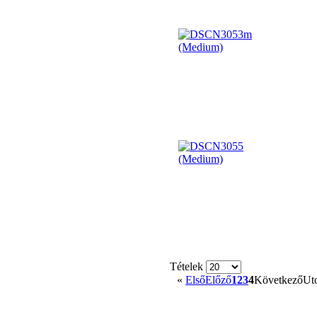
Tételek
«
Első
Előző
1
2
3
4
Következő
Ut