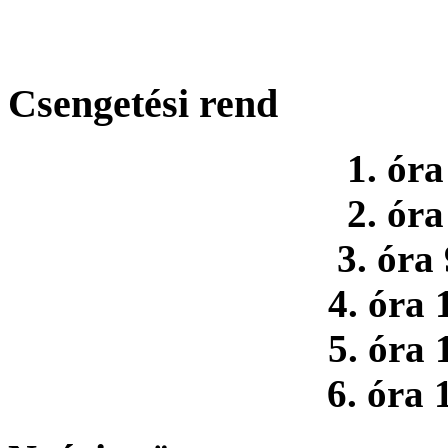
Csengetési rend
1. óra
2. óra
3. óra
4. óra 
5. óra 
6. óra 