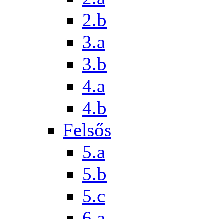
2.b
3.a
3.b
4.a
4.b
Felsős
5.a
5.b
5.c
6.a