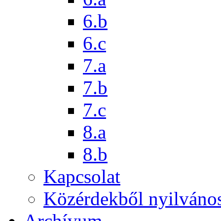
6.b
6.c
7.a
7.b
7.c
8.a
8.b
Kapcsolat
Közérdekből nyilváno
Archívum