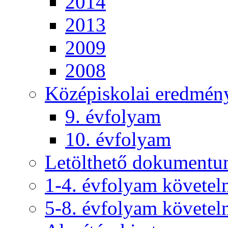
2014
2013
2009
2008
Középiskolai eredmén
9. évfolyam
10. évfolyam
Letölthető dokument
1-4. évfolyam követe
5-8. évfolyam követe