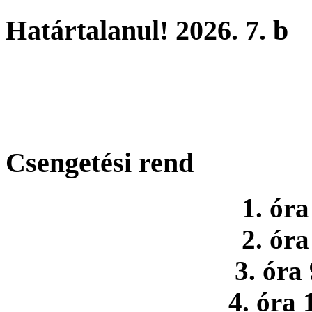
Határtalanul! 2026. 7. b
Csengetési rend
1. óra
2. óra
3. óra
4. óra 