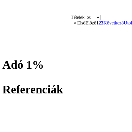
Tételek
«
Első
Előző
1
2
3
Következő
Utol
Adó 1%
Referenciák