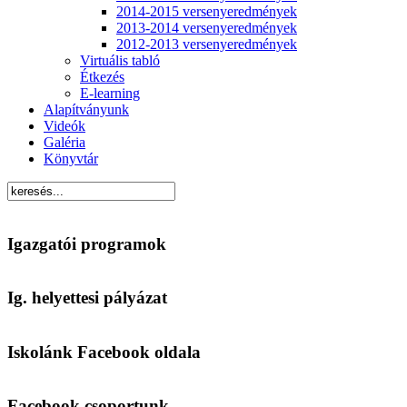
2014-2015 versenyeredmények
2013-2014 versenyeredmények
2012-2013 versenyeredmények
Virtuális tabló
Étkezés
E-learning
Alapítványunk
Videók
Galéria
Könyvtár
Igazgatói programok
Ig. helyettesi pályázat
Iskolánk Facebook oldala
Facebook csoportunk