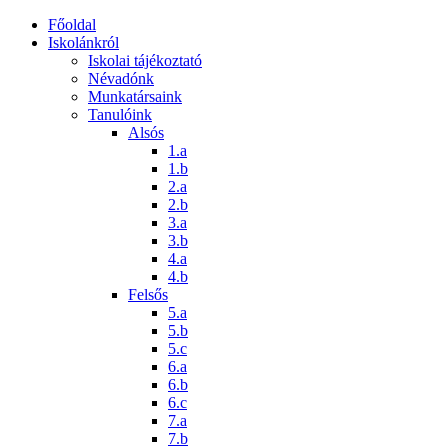
Főoldal
Iskolánkról
Iskolai tájékoztató
Névadónk
Munkatársaink
Tanulóink
Alsós
1.a
1.b
2.a
2.b
3.a
3.b
4.a
4.b
Felsős
5.a
5.b
5.c
6.a
6.b
6.c
7.a
7.b