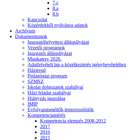
7.c
8.a
8.b
Kapcsolat
Közérdekből nyilvános adatok
Archívum
Dokumentumok
Igazgatóhelyettesi álláspályázat
Vezetői programok
Igazgatói álláspályázat
Munkaterv 2026.
Adatfelvételi lap a közétkeztetés igénybevételéhez
Házirend
Pedagógiai program
SZMSZ
Iskolai dolgozatok szabályai
Házi feladat szabályai
Hiányzás igazolása
IMIP
Évfolyamismétlők,lemorzsolódók
Kompetenciamérés
Kompetencia elemzés 2008-2012
2017
2016
2015