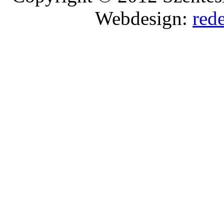
Webdesign:
red