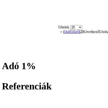
Tételek
«
Első
Előző
1
2
Következő
Utols
Adó 1%
Referenciák