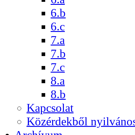
6.b
6.c
7.a
7.b
7.c
8.a
8.b
Kapcsolat
Közérdekből nyilváno
Archívum