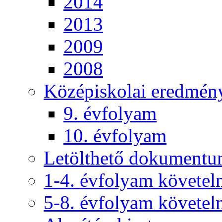
2014
2013
2009
2008
Középiskolai eredmén
9. évfolyam
10. évfolyam
Letölthető dokument
1-4. évfolyam követe
5-8. évfolyam követe