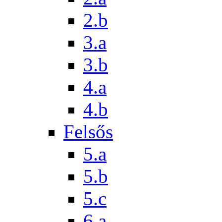
2.b
3.a
3.b
4.a
4.b
Felsős
5.a
5.b
5.c
6.a