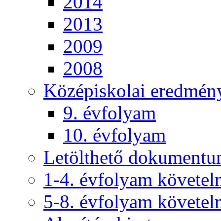
2014
2013
2009
2008
Középiskolai eredmén
9. évfolyam
10. évfolyam
Letölthető dokument
1-4. évfolyam követe
5-8. évfolyam követe