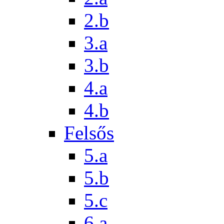
2.b
3.a
3.b
4.a
4.b
Felsős
5.a
5.b
5.c
6.a