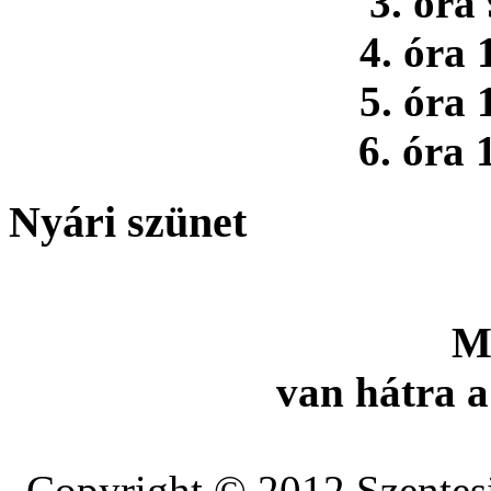
3. óra
4. óra 
5. óra 
6. óra 
Nyári szünet
M
van hátra a
Copyright © 2012 Szentesi