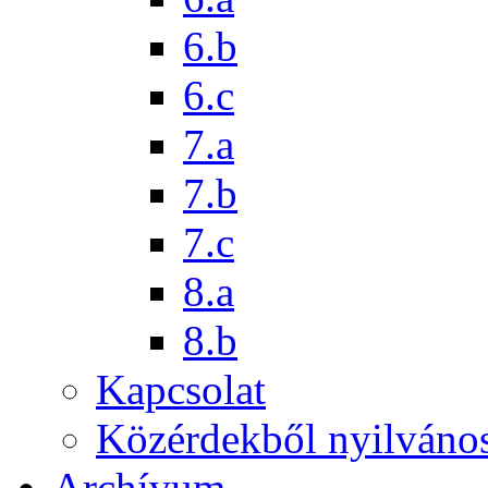
6.b
6.c
7.a
7.b
7.c
8.a
8.b
Kapcsolat
Közérdekből nyilváno
Archívum