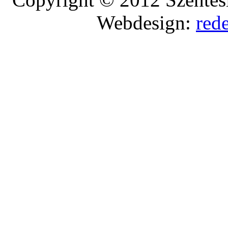
Webdesign:
red