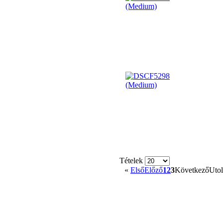
Tételek
«
Első
Előző
1
2
3
Következő
Utol