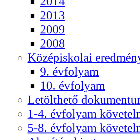
2014
2013
2009
2008
Középiskolai eredmén
9. évfolyam
10. évfolyam
Letölthető dokument
1-4. évfolyam követe
5-8. évfolyam követe