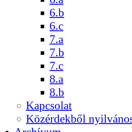
6.b
6.c
7.a
7.b
7.c
8.a
8.b
Kapcsolat
Közérdekből nyilváno
Archívum