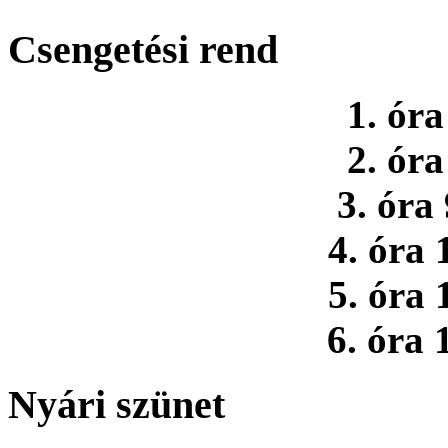
Csengetési rend
1. óra
2. óra
3. óra
4. óra 
5. óra 
6. óra 
Nyári szünet