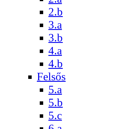
2.b
3.a
3.b
4.a
4.b
Felsős
5.a
5.b
5.c
6.a