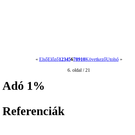
«
Első
Előző
1
2
3
4
5
6
7
8
9
10
Következő
Utolsó
»
6. oldal / 21
Adó 1%
Referenciák