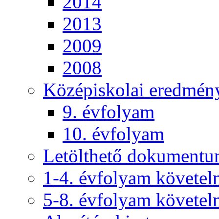
2014
2013
2009
2008
Középiskolai eredmén
9. évfolyam
10. évfolyam
Letölthető dokument
1-4. évfolyam követe
5-8. évfolyam követe