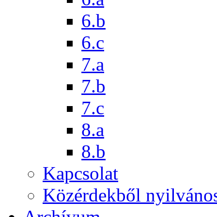
6.b
6.c
7.a
7.b
7.c
8.a
8.b
Kapcsolat
Közérdekből nyilváno
Archívum