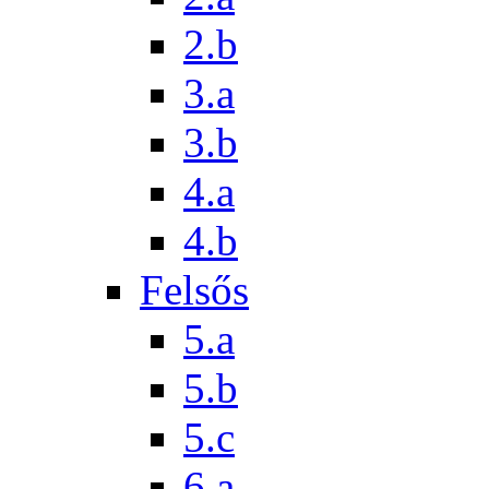
2.b
3.a
3.b
4.a
4.b
Felsős
5.a
5.b
5.c
6.a