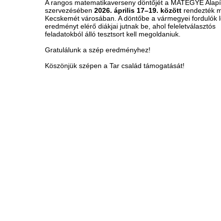
A rangos matematikaverseny döntőjét a MATEGYE Alapí
szervezésében
2026. április 17–19. között
rendezték 
Kecskemét városában. A döntőbe a vármegyei fordulók 
eredményt elérő diákjai jutnak be, ahol feleletválasztós
feladatokból álló tesztsort kell megoldaniuk.
Gratulálunk a szép eredményhez!
Köszönjük szépen a Tar család támogatását!