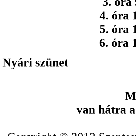
3. óra
4. óra 
5. óra 
6. óra 
Nyári szünet
M
van hátra a