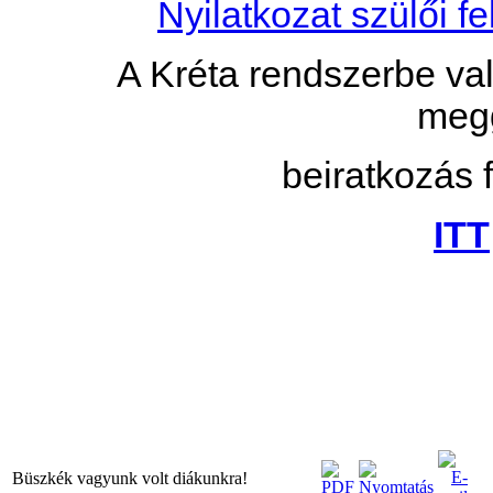
Nyilatkozat szülői fe
A Kréta rendszerbe val
megg
beiratkozás f
ITT
Büszkék vagyunk volt diákunkra!