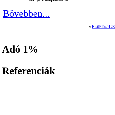
Bővebben...
«
Első
Előző
1
2
3
Adó 1%
Referenciák