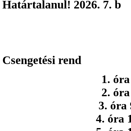
Határtalanul! 2026. 7. b
Csengetési rend
1. óra
2. óra
3. óra
4. óra 