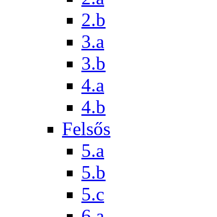
2.b
3.a
3.b
4.a
4.b
Felsős
5.a
5.b
5.c
6.a