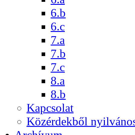
6.b
6.c
7.a
7.b
7.c
8.a
8.b
Kapcsolat
Közérdekből nyilváno
Archívum