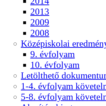
2014
2013
2009
2008
Középiskolai eredmén
9. évfolyam
10. évfolyam
Letölthető dokument
1-4. évfolyam követe
5-8. évfolyam követe